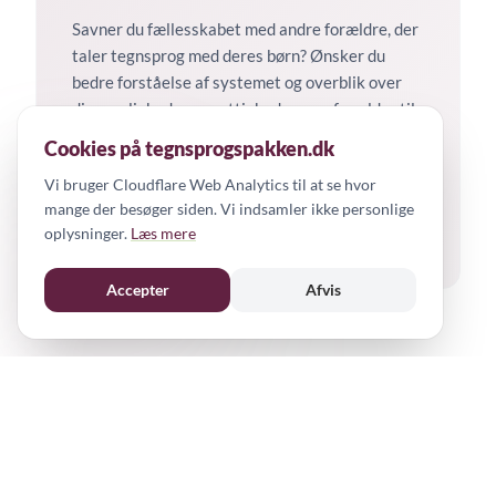
Savner du fællesskabet med andre forældre, der
taler tegnsprog med deres børn? Ønsker du
bedre forståelse af systemet og overblik over
dine muligheder og rettigheder som forælder til
et døvt barn eller barn med høretab? Her kan du
Cookies på tegnsprogspakken.dk
finde støtte, netværk og vigtig viden til dig og
Vi bruger Cloudflare Web Analytics til at se hvor
din familie.
mange der besøger siden. Vi indsamler ikke personlige
oplysninger.
Læs mere
Se tema
Accepter
Afvis