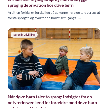
sproglig deprivation hos døve børn
Artiklen forklarer forskellen på at kunne høre og tale versus at
forstå sproget, og hvorfor en holistisk tilgang til
sprogudvikling er afgørende for døve børn.
Sproglig udvikling
Når døve børn taler to sprog: Indsigter fra en
netværksweekend for forældre med døve børn