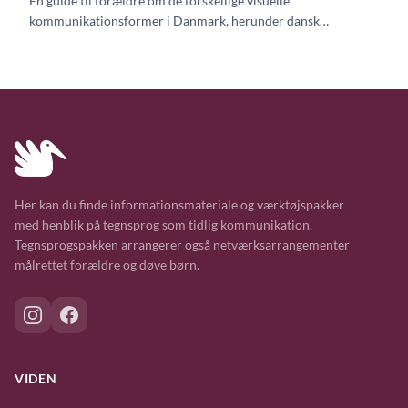
En guide til forældre om de forskellige visuelle
kommunikationsformer i Danmark, herunder dansk
tegnsprog, tegn til tale, tegnstøttet kommunikation og
babytegn.
Her kan du finde informationsmateriale og værktøjspakker
med henblik på tegnsprog som tidlig kommunikation.
Tegnsprogspakken arrangerer også netværksarrangementer
målrettet forældre og døve børn.
VIDEN