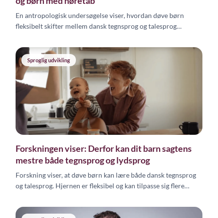
og børn med høretab
En antropologisk undersøgelse viser, hvordan døve børn
fleksibelt skifter mellem dansk tegnsprog og talesprog
afhængigt af samtalepartner og kontekst.
Sproglig udvikling
Forskningen viser: Derfor kan dit barn sagtens
mestre både tegnsprog og lydsprog
Forskning viser, at døve børn kan lære både dansk tegnsprog
og talesprog. Hjernen er fleksibel og kan tilpasse sig flere
sprog og sensoriske input -- også efter CI-operation.