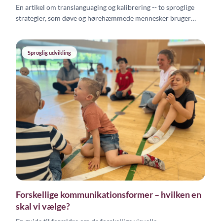
En artikel om translanguaging og kalibrering -- to sproglige
strategier, som døve og hørehæmmede mennesker bruger
dagligt, illustreret gennem Amandine Lind Mansillas
flersprogede liv.
Sproglig udvikling
Forskellige kommunikationsformer – hvilken en
skal vi vælge?