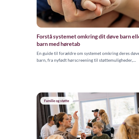
Forstå systemet omkring dit døve barn ell
barn med høretab
En guide til forældre om systemet omkring deres døv
barn, fra nyfødt hørscreening til støttemuligheder,
rettigheder og professionelle ressourcer.
Familie og støtte