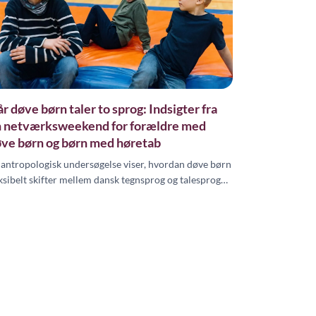
r døve børn taler to sprog: Indsigter fra
 netværksweekend for forældre med
ve børn og børn med høretab
 antropologisk undersøgelse viser, hvordan døve børn
eksibelt skifter mellem dansk tegnsprog og talesprog
hængigt af samtalepartner og kontekst.