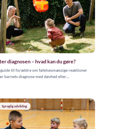
ter diagnosen – hvad kan du gøre?
 guide til forældre om følelsesmæssige reaktioner
ter barnets diagnose med døvhed eller
renedsættelse, og hvordan man kan begynde at
mmunikere med sit barn.
Sproglig udvikling