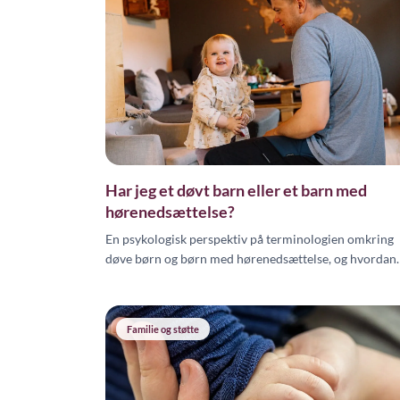
Har jeg et døvt barn eller et barn med
hørenedsættelse?
En psykologisk perspektiv på terminologien omkring
døve børn og børn med hørenedsættelse, og hvordan
ordvalget påvirker barnets identitet og muligheder.
Familie og støtte