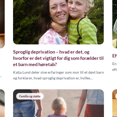
Sproglig deprivation – hvad er det, og
Ef
hvorfor er det vigtigt for dig som forælder til
et barn med høretab?
En
ef
Katja Lund deler sine erfaringer som mor til et døvt barn
hø
og forklarer, hvad sproglig deprivation er, hvilke
ko
konsekvenser det kan have, og hvad du som forælder
kan gøre for at sikre dit barns sproglige udvikling.
Familie og støtte