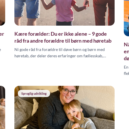
er
Kære forælder: Du er ikke alene – 9 gode
råd fra andre forældre til børn med høretab
Nå
e
Ni gode råd fra forældre til døve børn og børn med
en
høretab, der deler deres erfaringer om fællesskab,
dø
tegnsprog, forældrerettigheder og kommunikation.
En
fl
af
Sproglig udvikling