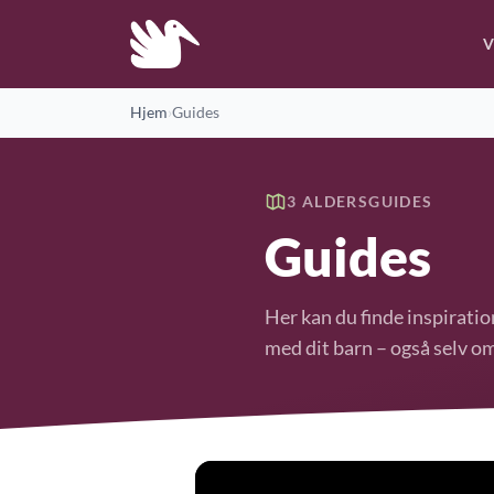
V
Hjem
›
Guides
3 ALDERSGUIDES
Guides
Her kan du finde inspirati
med dit barn – også selv om