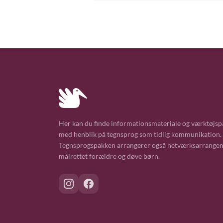
Her kan du finde informationsmateriale og værktøjsp
med henblik på tegnsprog som tidlig kommunikation.
Tegnsprogspakken arrangerer også netværksarrange
målrettet forældre og døve børn.