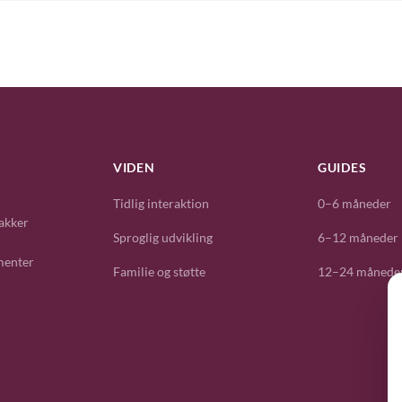
VIDEN
GUIDES
Tidlig interaktion
0–6 måneder
akker
Sproglig udvikling
6–12 måneder
menter
Familie og støtte
12–24 månede