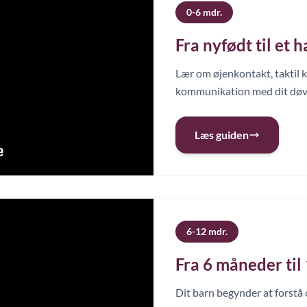
0-6 mdr.
Fra nyfødt til et h
Lær om øjenkontakt, taktil 
kommunikation med dit døv
Læs guiden
6-12 mdr.
Fra 6 måneder til 
Dit barn begynder at forstå