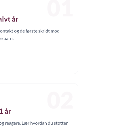
01
alvt år
kontakt og de første skridt mod
e barn.
02
1 år
 og reagere. Lær hvordan du støtter