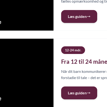
fælles opmærksomhed og tid
Læs guiden
12-24 mdr.
Fra 12 til 24 mån
Når dit barn kommunikerer m
forstadie til tale – det er spr
Læs guiden