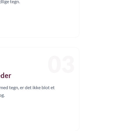
lige tegn.
03
eder
ed tegn, er det ikke blot et
og.