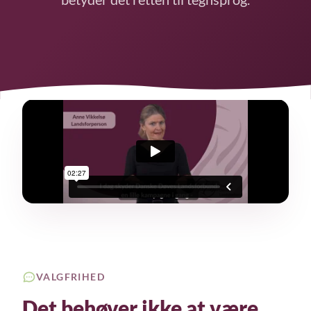
VALGFRIHED
Det behøver ikke at være