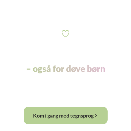
To modersmål er muligt
– også for døve børn
Valgfrihed skaber muligheder. Det gælder også
for døve børn og deres familier.
Kom i gang med tegnsprog