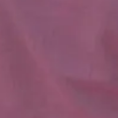
Vær nysgerrig på dit barns verden
Tal med dit barn om stort og småt – med både
hænder og stemme. Leg med sproget, læs bøger, og
skab hyggelige stunder med kommunikation. Det
handler ikke om perfekt dansk eller korrekt
tegnsprog – det handler om at forstå hinanden.
Behandl dit barn som et barn