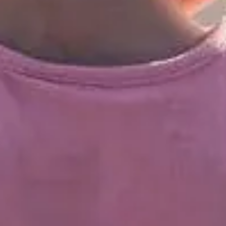
Står ved dit barns rettigheder
Hold fast i de artikler, forskningsresultater eller
erfaringer, I føler jer forbundet med. De kan være
vigtige, når I skal forklare og forsvare jeres valg.
Sammen står vi stærkere
Netværk med andre foraeldre gør en kæmpe
forskel. Deltag i netværksweekender og familielejre,
selvom det kan være tidskrævende – det er guld
værd. Her får både børn og voksne mulighed for at
spejle sig og opleve, at de ikke er alene.