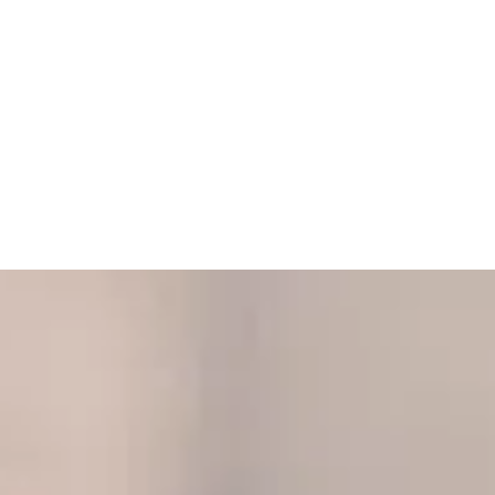
Kære forælder: Du er ikke
alene – 9 gode råd fra andre
forældre til børn med høretab
Mette Bertelsen
|
25. april 2025
Ni gode råd fra forældre til døve børn og
børn med høretab, der deler deres erfaringer
om fællesskab, tegnsprog,
forældrerettigheder og kommunikation.