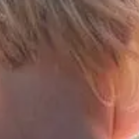
– allerede før dit barn fylder 1 år.
Følg din mavefornemmelse
Det er dig, der kender dit barn bedst – ikke
systemet. Du vil møde fagfolk, velmenende råd og
masser af meninger. Lyt, men mærk efter. Det, der
føles rigtigt for jer, er rigtigt for jer. Hold fast i det –
også når I møder modstand.