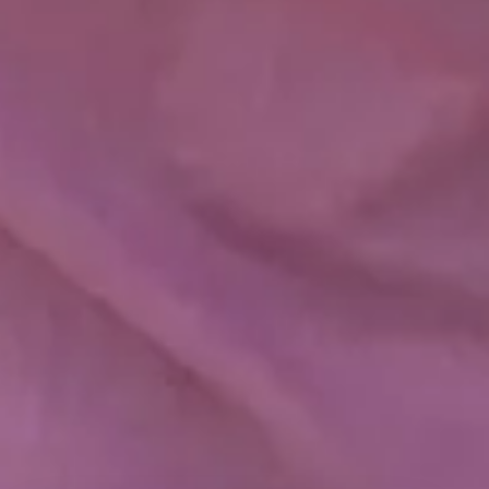
Stil krav, opdrag og støt – ligesom du ville med andre
søskende. Giv barnet værktøjer til at begå sig socialt,
og lad det være en del af fællesskabet.
Døve børn kan sagtens lære flere
sprog
Tegnsprog, skriftsprog, talesprog – sprogene kan
udvikle sig parallelt, og det ene udelukker ikke det
andet.