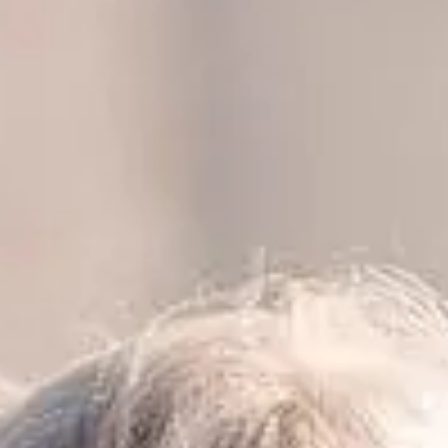
Når du får et barn, der er døvt eller har et betydeligt
høretab, opstår der tusind spørgsmål.
Her er nogle erfaringer og råd fra os, der står – eller
har stået – i samme situation som dig. Ikke som
eksperter, men som foraeldre.
Med varme hilsener fra os foraeldre i
referencegruppen bag Tegnsprogspakken.
Du er ikke alene
Søg fællesskaber – både for din egen skyld og for dit