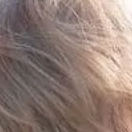
barns. Netværk, familiehøjskoler, legeaftaler og
besøg i døvemiljøet kan åbne døren til værdifulde
relationer og spejling for jer begge.
Lær tegnsprog
Også hvis dit barn har CI eller andre høretekiske
hjælpemidler. Tegnsprog handler ikke kun om at
være døv. Det er en vej til kontakt, tryghed,
nysgerrighed og tilknytning. For døve børn eller børn
med høretab kan det være den eneste måde at
udtrykke sig på tidligt i livet. Og I kan begynde tidligt