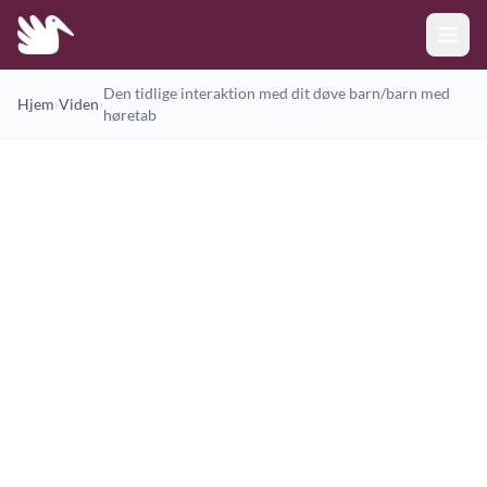
Den tidlige interaktion med dit døve barn/barn med
Hjem
›
Viden
›
høretab