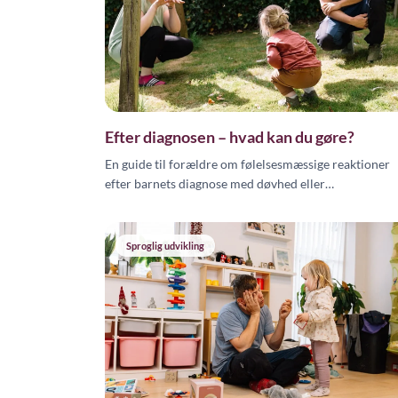
Efter diagnosen – hvad kan du gøre?
En guide til forældre om følelsesmæssige reaktioner
efter barnets diagnose med døvhed eller
hørenedsættelse, og hvordan man kan begynde at
kommunikere med sit barn.
Sproglig udvikling