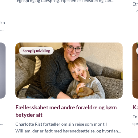
tegnsprog og talesprog. Hjernen er fleksibel og kan
Et
tilpasse sig flere sprog og sensoriske input -- også efter
-- 
CI-operation.
st
ørn
udv
g
Sproglig udvikling
Fællesskabet med andre forældre og børn
Ka
betyder alt
En
sp
Charlotte Rist fortæller om sin rejse som mor til
ed
me
William, der er født med hørenedsættelse, og hvordan
Lin
fællesskabet med andre forældre og tegnsprog har gjort