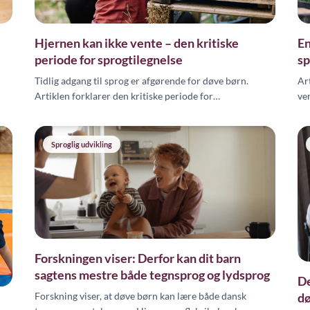
Hjernen kan ikke vente – den kritiske
En
periode for sprogtilegnelse
sp
Tidlig adgang til sprog er afgørende for døve børn.
Ar
Artiklen forklarer den kritiske periode for
ver
sprogtilegnelse, og hvorfor sproglig stimulation i de
ti
første leveår er essentiel.
Sproglig udvikling
Forskningen viser: Derfor kan dit barn
sagtens mestre både tegnsprog og lydsprog
De
dø
Forskning viser, at døve børn kan lære både dansk