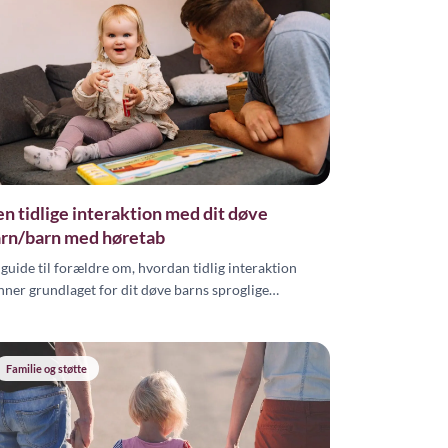
n tidlige interaktion med dit døve
rn/barn med høretab
 guide til forældre om, hvordan tidlig interaktion
nner grundlaget for dit døve barns sproglige
ikling, med konkrete teknikker til visuel
mmunikation.
Familie og støtte