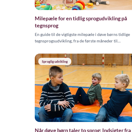
Milepæle for en tidlig sprogudvikling på
tegnsprog
En guide til de vigtigste milepæle i døve børns tidlige
tegnsprogsudvikling, fra de første måneder til
femårsalderen, baseret på international forskning.
Sproglig udvikling
Når døve børn taler to sprog: Indsigter fra