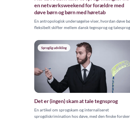
en netværksweekend for forældre med
døve børn og børn med høretab
En antropologisk undersøgelse viser, hvordan døve b
fleksibelt skifter mellem dansk tegnsprog og talespro
afhængigt af samtalepartner og kontekst.
Sproglig udvikling
Det er (ingen) skam at tale tegnsprog
En artikel om sprogskam og internaliseret
sprogdiskrimination hos døve, med den finske forsker
Juhana Salonens personlige beretning om sin rejse m
finsk tegnsprog.