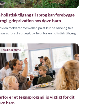
 holistisk tilgang til sprog kan forebygge
roglig deprivation hos døve børn
tiklen forklarer forskellen på at kunne høre og tale
sus at forstå sproget, og hvorfor en holistisk tilgang
l sprogudvikling er afgørende for døve børn.
Familie og støtte
rfor er et tegnsprogsmiljø vigtigt for dit
ve barn