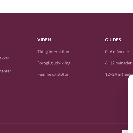
VIDEN
GUIDES
Tidlig interaktion
0–6 måneder
akker
Sproglig udvikling
6–12 måneder
menter
Familie og støtte
12–24 månede
Cookie