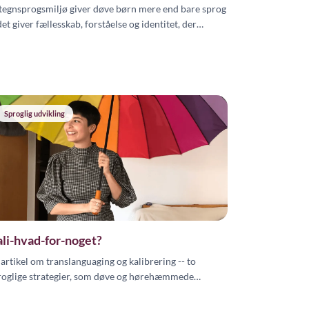
 tegnsprogsmiljø giver døve børn mere end bare sprog
det giver fællesskab, forståelse og identitet, der
yrker barnets sproglige, sociale og personlige
ikling.
Sproglig udvikling
li-hvad-for-noget?
 artikel om translanguaging og kalibrering -- to
roglige strategier, som døve og hørehæmmede
nnesker bruger dagligt, illustreret gennem Amandine
d Mansillas flersprogede liv.