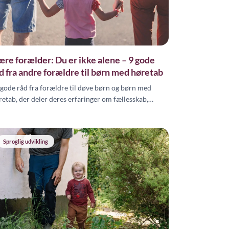
re forælder: Du er ikke alene – 9 gode
d fra andre forældre til børn med høretab
 gode råd fra forældre til døve børn og børn med
retab, der deler deres erfaringer om fællesskab,
gnsprog, forældrerettigheder og kommunikation.
Sproglig udvikling