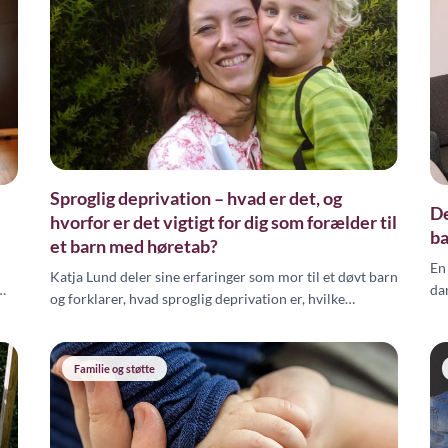
Sproglig deprivation – hvad er det, og
De
hvorfor er det vigtigt for dig som forælder til
ba
et barn med høretab?
En
Katja Lund deler sine erfaringer som mor til et døvt barn
da
og forklarer, hvad sproglig deprivation er, hvilke
udv
konsekvenser det kan have, og hvad du som forælder
ko
kan gøre for at sikre dit barns sproglige udvikling.
Familie og støtte