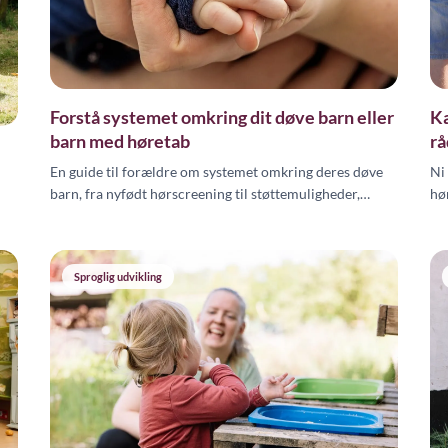
Forstå systemet omkring dit døve barn eller
Kæ
barn med høretab
rå
En guide til forældre om systemet omkring deres døve
Ni
barn, fra nyfødt hørscreening til støttemuligheder,
hø
rettigheder og professionelle ressourcer.
te
Sproglig udvikling