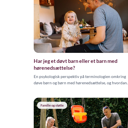
Har jeg et døvt barn eller et barn med
hørenedsættelse?
En psykologisk perspektiv på terminologien omkring
døve børn og børn med hørenedsættelse, og hvordan
ordvalget påvirker barnets identitet og muligheder.
Familie og støtte