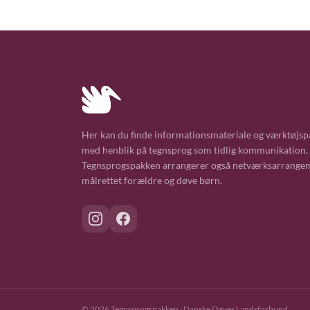
Her kan du finde informationsmateriale og værktøjsp
med henblik på tegnsprog som tidlig kommunikation.
Tegnsprogspakken arrangerer også netværksarrange
målrettet forældre og døve børn.
© 2026 Tegnsprogspakken · Danske Døves Landsforbund