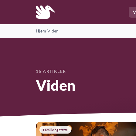
V
Hjem
›
Viden
16 ARTIKLER
Viden
Familie og støtte